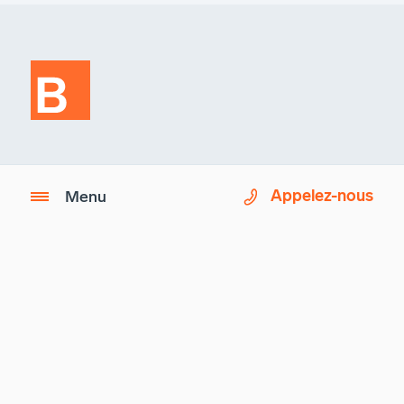
Imagix est une société partenaire de
Appelez-nous
Menu
Biron Groupe Santé.
Des questions ?
Consultez notre
foire aux questions (FAQ)