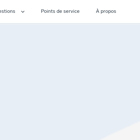
estions
Points de service
À propos
dez-vous
e
hie
En savoir plus
ométrie
agnétique (IRM)
métrie (CT-Scan)